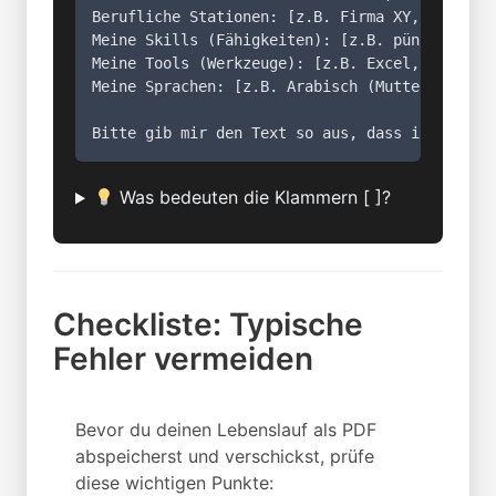
Berufliche Stationen: [z.B. Firma XY, 2018-202
Meine Skills (Fähigkeiten): [z.B. pünktlich, f
Meine Tools (Werkzeuge): [z.B. Excel, Kassen-S
Meine Sprachen: [z.B. Arabisch (Muttersprache)
Bitte gib mir den Text so aus, dass ich ihn d
Was bedeuten die Klammern [ ]?
Checkliste: Typische
Fehler vermeiden
Bevor du deinen Lebenslauf als PDF
abspeicherst und verschickst, prüfe
diese wichtigen Punkte: