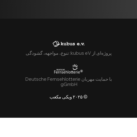
پروژه‌ای از kubus eV: تنوع، مواجهه، گشودگی
با حمایت مهربان Deutsche Fernsehlotterie
gGmbH
© ۲۰۲۵ ویکی مکعب