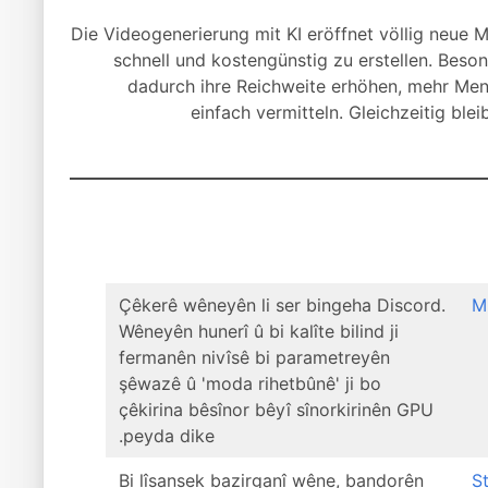
Die Videogenerierung mit KI eröffnet völlig neue M
schnell und kostengünstig zu erstellen. Bes
dadurch ihre Reichweite erhöhen, mehr Me
einfach vermitteln. Gleichzeitig ble
Çêkerê wêneyên li ser bingeha Discord.
M
Wêneyên hunerî û bi kalîte bilind ji
fermanên nivîsê bi parametreyên
şêwazê û 'moda rihetbûnê' ji bo
çêkirina bêsînor bêyî sînorkirinên GPU
peyda dike.
Bi lîsansek bazirganî wêne, bandorên
S