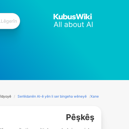
vîdyoyê
Serlêdanên AI-ê yên li ser bingeha wêneyê
Xane
Pêşkêş