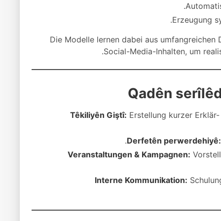
Automatis
Erzeugung sy
Die Modelle lernen dabei aus umfangreichen 
Social-Media-Inhalten, um realis
Qadên serîlê
Têkiliyên Giştî:
Erstellung kurzer Erklär
Derfetên perwerdehiyê:
Veranstaltungen & Kampagnen:
Vorstel
Interne Kommunikation:
Schulung