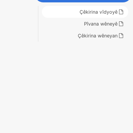
Çêkirina vîdyoyê
Pîvana wêneyê
Çêkirina wêneyan