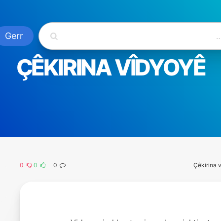
ÇÊKIRINA VÎDYOYÊ
0
0
0
Çêkirina 