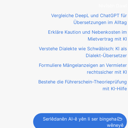
Nivîsên Dawî
Vergleiche DeepL und ChatGPT für
Übersetzungen im Alltag
Erkläre Kaution und Nebenkosten im
Mietvertrag mit KI
Verstehe Dialekte wie Schwäbisch: KI als
Dialekt-Übersetzer
Formuliere Mängelanzeigen an Vermieter
rechtssicher mit KI
Bestehe die Führerschein-Theorieprüfung
mit KI-Hilfe
Serlêdanên AI-ê yên li ser bingeha
wêneyê