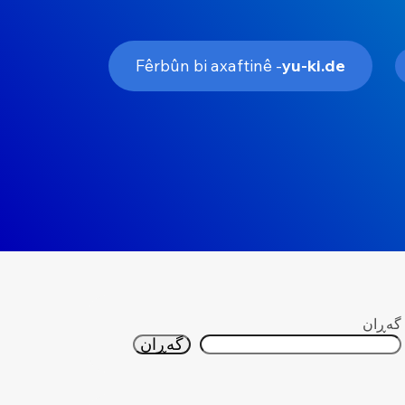
- Fêrbûn bi axaftinê
yu-ki.de
گه‌ڕان
گه‌ڕان