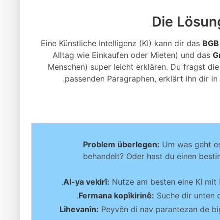
Die Lösung
Eine Künstliche Intelligenz (KI) kann dir das
BGB
Alltag wie Einkaufen oder Mieten) und das
G
Menschen) super leicht erklären. Du fragst di
passenden Paragraphen, erklärt ihn dir in 
Problem überlegen:
Um was geht es?
behandelt? Oder hast du einen best
AI-ya vekirî:
Nutze am besten eine KI mit 
Fermana kopîkirinê:
Suche dir unten d
Lihevanîn:
Peyvên di nav parantezan de bi