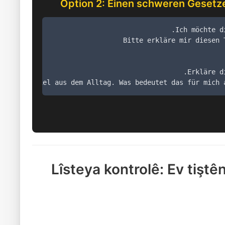
Option 2: Einen schweren Gesetz
Lîsteya kontrolê: Ev tiştê