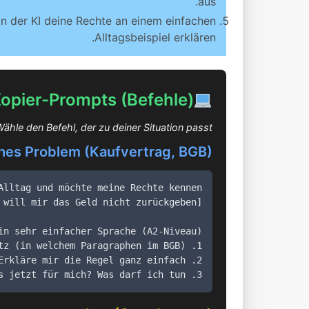
aus.
n der KI deine Rechte an einem einfachen
Alltagsbeispiel erklären.
opier-Prompts (Befehle)
ähle den Befehl, der zu deiner Situation passt:
iches Problem (Kaufvertrag, BGB)
3. Was bedeutet das jetzt für mich? Was darf ich tun?