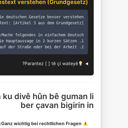
estext verstehen (Grundgesetz)
2. Gib mir ein ganz konkretes Beispiel aus dem Alltag. Was bedeutet das für mich auf der Straße oder bei der Arbeit?
Parantez [ ] tê çi wateyê?
n ku divê hûn bê guman li
ber çavan bigirin in
Ganz wichtig bei rechtlichen Fragen: