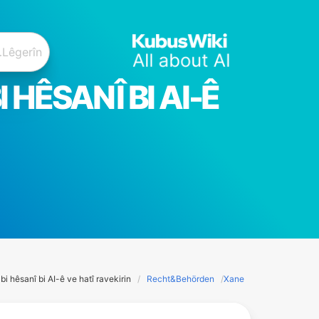
HÊSANÎ BI AI-Ê
i hêsanî bi AI-ê ve hatî ravekirin
Recht&Behörden
Xane