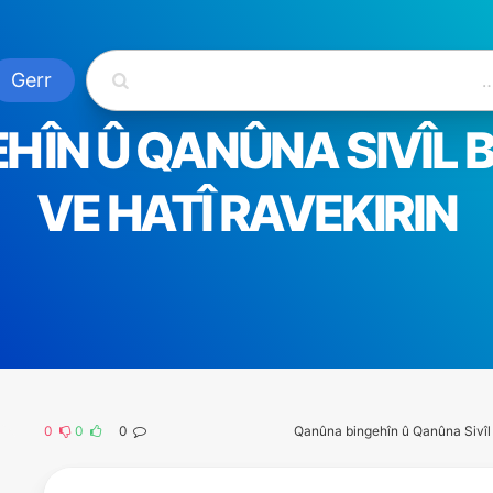
ÎN Û QANÛNA SIVÎL BI 
VE HATÎ RAVEKIRIN
0
0
0
Qanûna bingehîn û Qanûna Sivîl b