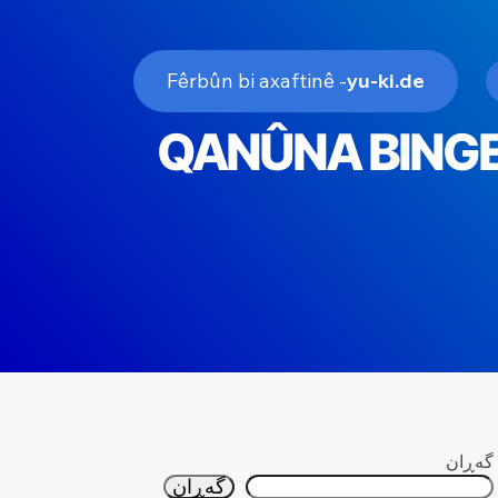
- Fêrbûn bi axaftinê
yu-ki.de
QANÛNA BINGEH
گه‌ڕان
گه‌ڕان