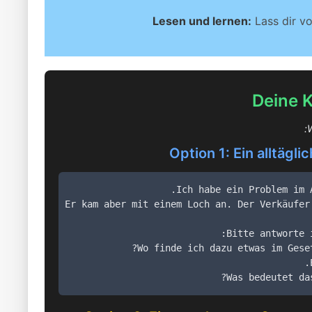
Lesen und lernen:
Lass dir vo
Deine K
W
Option 1: Ein alltägl