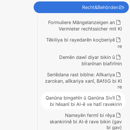
Recht&Behörden
Formuliere Mängelanzeigen an
Vermieter rechtssicher mit KI
Têkiliya bi rayedarên koçberiyê
re
Demên dawî diyar bikin û
bîranînan biafirînin
Serlêdana rast bibîne: Alîkariya
zarokan, alîkariya xanî, BAföG bi KI
re
Qanûna bingehîn û Qanûna Sivîl
bi hêsanî bi AI-ê ve hatî ravekirin
Nameyên fermî bi rêya
skankirinê bi AI-ê rave bikin (gav
bi gav)