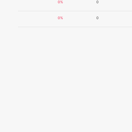
0%
0
0%
0