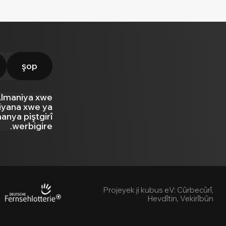
şop
Almaniya xwe
 jiyana xwe ya
manya piştgirî
werbigire.
Projeyek ji kubus eV: Cûrbecûrî,
Hevdîtin, Vekirîbûn