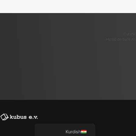
CubeWi
Hemû derbarê AI 
Kurdish