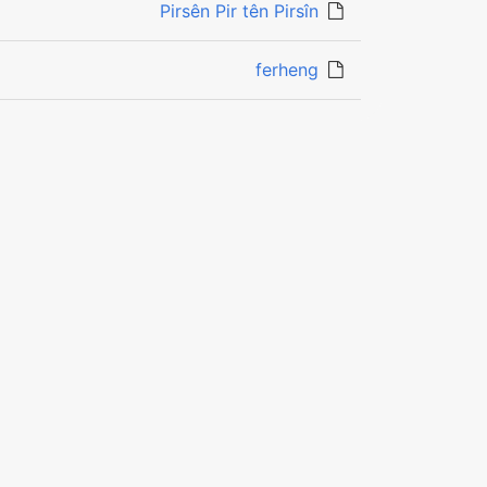
Pirsên Pir tên Pirsîn
ferheng