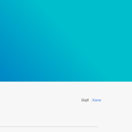
Giştî
Xane