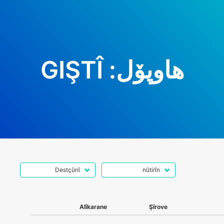
هاوپۆل:
GIŞTÎ
Alîkarane
Şîrove