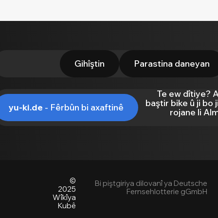
Gihîştin
Parastina daneyan
Te ew dîtiye? 
baştir bike û ji bo
yu-ki.de
- Fêrbûn bi axaftinê
rojane li Al
©
Bi piştgiriya dilovanî ya Deutsche
2025
Fernsehlotterie gGmbH
Wîkîya
Kubê