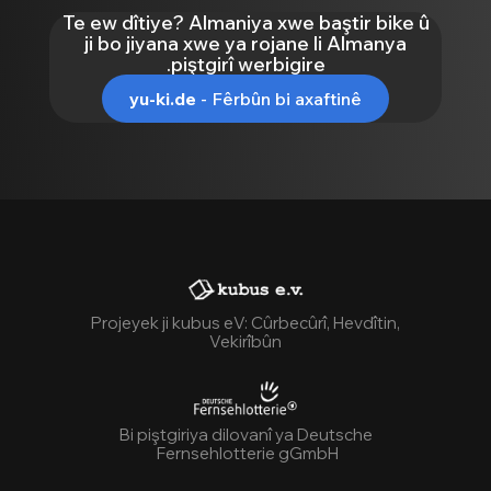
Te ew dîtiye? Almaniya xwe baştir bike û
ji bo jiyana xwe ya rojane li Almanya
piştgirî werbigire.
yu-ki.de
- Fêrbûn bi axaftinê
Projeyek ji kubus eV: Cûrbecûrî, Hevdîtin,
Vekirîbûn
Bi piştgiriya dilovanî ya Deutsche
Fernsehlotterie gGmbH