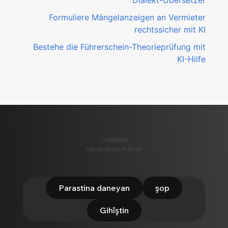
Dialekt-Übersetzer
Formuliere Mängelanzeigen an Vermieter
rechtssicher mit KI
Bestehe die Führerschein-Theorieprüfung mit
KI-Hilfe
CubeWiki
Hemû derbarê AI de
Parastina daneyan
şop
Gihîştin