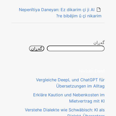
Nepenîtiya Daneyan: Ez dikarim çi ji AI
re bibêjim û çi nikarim?
گه‌ڕان
گه‌ڕان
Nivîsên Dawî
Vergleiche DeepL und ChatGPT für
Übersetzungen im Alltag
Erkläre Kaution und Nebenkosten im
Mietvertrag mit KI
Verstehe Dialekte wie Schwäbisch: KI als