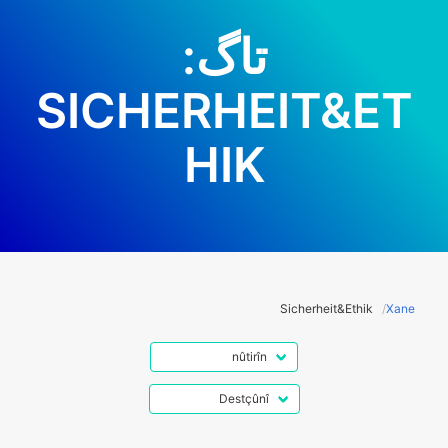
تاگ:
SICHERHEIT&ET
HIK
Sicherheit&Ethik
Xane