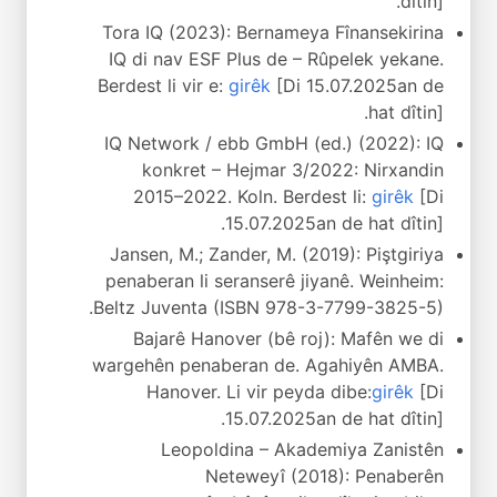
dîtin].
Tora IQ (2023): Bernameya Fînansekirina
IQ di nav ESF Plus de – Rûpelek yekane.
Berdest li vir e:
girêk
[Di 15.07.2025an de
hat dîtin].
IQ Network / ebb GmbH (ed.) (2022): IQ
konkret – Hejmar 3/2022: Nirxandin
2015–2022. Koln. Berdest li:
girêk
[Di
15.07.2025an de hat dîtin].
Jansen, M.; Zander, M. (2019): Piştgiriya
penaberan li seranserê jiyanê. Weinheim:
Beltz Juventa (ISBN 978-3-7799-3825-5).
Bajarê Hanover (bê roj): Mafên we di
wargehên penaberan de. Agahiyên AMBA.
Hanover. Li vir peyda dibe:
girêk
[Di
15.07.2025an de hat dîtin].
Leopoldina – Akademiya Zanistên
Neteweyî (2018): Penaberên