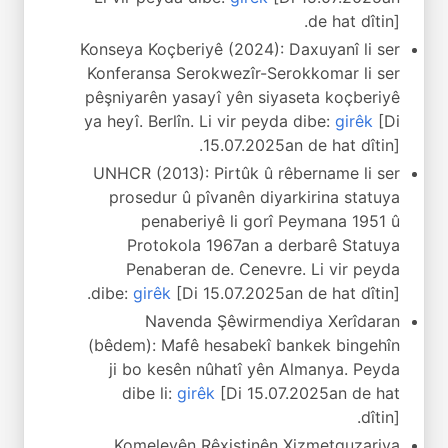
de hat dîtin].
Konseya Koçberiyê (2024): Daxuyanî li ser
Konferansa Serokwezîr-Serokkomar li ser
pêşniyarên yasayî yên siyaseta koçberiyê
ya heyî. Berlîn. Li vir peyda dibe:
girêk
[Di
15.07.2025an de hat dîtin].
UNHCR (2013): Pirtûk û rêbername li ser
prosedur û pîvanên diyarkirina statuya
penaberiyê li gorî Peymana 1951 û
Protokola 1967an a derbarê Statuya
Penaberan de. Cenevre. Li vir peyda
dibe:
girêk
[Di 15.07.2025an de hat dîtin].
Navenda Şêwirmendiya Xerîdaran
(bêdem): Mafê hesabekî bankek bingehîn
ji bo kesên nûhatî yên Almanya. Peyda
dibe li:
girêk
[Di 15.07.2025an de hat
dîtin].
Komeleyên Rêxistinên Xizmetguzariya