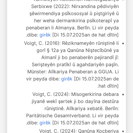
Serbixwe (2022): Nirxandina pêdiviyên
şêwirmendiya psîkososyal û piştgiriyê û
her weha dermankirina psîkoterapî ya
penaberan li Almanya. Berlîn. Li vir peyda
dibe:
girêk
[Di 15.07.2025an de hat dîtin].
Voigt, C. (2016): Rêziknameyên rûniştinê li
gorî § 12a ya Qanûna Niştecîbûnê ya
Almanî ji bo penaberên pejirandî jî:
Serişteyên pratîkî û agahdariyên paşîn.
Münster: Alîkariya Penaberan a GGUA. Li
vir peyda dibe:
girêk
[Di 15.07.2025an de
hat dîtin].
Voigt, C. (2024): Misogerkirina debara
jiyanê wekî şertek ji bo dayîna destûra
rûniştinê. Alîkariya xebatê. Berlîn:
Paritätische Gesamtverband. Li vir peyda
dibe:
girêk
[Di 15.07.2025an de hat dîtin].
Voigt, C. (2024): Qanûna Koçberiya