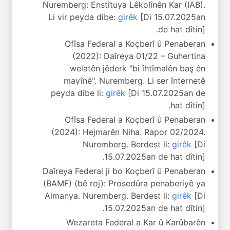
Nuremberg: Enstîtuya Lêkolînên Kar (IAB).
Li vir peyda dibe:
girêk
[Di 15.07.2025an
de hat dîtin].
Ofîsa Federal a Koçberî û Penaberan
(2022): Daîreya 01/22 – Guhertina
welatên jêderk "bi îhtîmalên baş ên
mayînê". Nuremberg. Li ser înternetê
peyda dibe li:
girêk
[Di 15.07.2025an de
hat dîtin].
Ofîsa Federal a Koçberî û Penaberan
(2024): Hejmarên Niha. Rapor 02/2024.
Nuremberg. Berdest li:
girêk
[Di
15.07.2025an de hat dîtin].
Daîreya Federal ji bo Koçberî û Penaberan
(BAMF) (bê roj): Prosedûra penaberiyê ya
Almanya. Nuremberg. Berdest li:
girêk
[Di
15.07.2025an de hat dîtin].
Wezareta Federal a Kar û Karûbarên