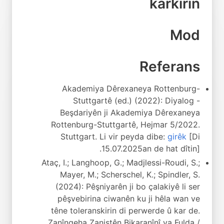
karkirin
Mod
Referans
Akademiya Dêrexaneya Rottenburg-
Stuttgartê (ed.) (2022): Diyalog -
Beşdariyên ji Akademiya Dêrexaneya
Rottenburg-Stuttgartê, Hejmar 5/2022.
Stuttgart. Li vir peyda dibe:
girêk
[Di
15.07.2025an de hat dîtin].
Ataç, I.; Langhoop, G.; Madjlessi-Roudi, S.;
Mayer, M.; Scherschel, K.; Spindler, S.
(2024): Pêşniyarên ji bo çalakiyê li ser
pêşvebirina ciwanên ku ji hêla wan ve
têne toleranskirin di perwerde û kar de.
Zanîngeha Zanistên Bikaranînî ya Fulda /