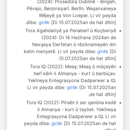
(2024): Prosedûra Dublinê - Bingeh,
Pêvajo, Berpirsiyarî. Berlîn: Weşanxaneya
Wêjeyê ya Von Loeper. Li vir peyda
dibe:
girêk
[Di 15.07.2025an de hat dîtin].
Tora Agahdariyê ya Penaberî û Koçberiyê
(2024): Di 1ê Hezîrana 2024an de
Nexşeya Derfetan û rêziknameyên din
ketin meriyetê. Li vir peyda dibe:
girêk
[Di
15.07.2025an de hat dîtin].
Tora IQ (2022): Meaş: Meaş û mûçeyên
herî kêm li Almanya - kurt û berbiçav.
Yekîneya Entegrasyona Dadperwer a IQ.
Li vir peyda dibe:
girêk
[Di 15.07.2025an
de hat dîtin].
Tora IQ (2022): Pirsên li ser qanûna kedê
li Almanya - kurt û taybet. Yekîneya
Entegrasyona Dadperwer a IQ. Li vir
peyda dibe:
girêk
[Di 15.07.2025an de hat