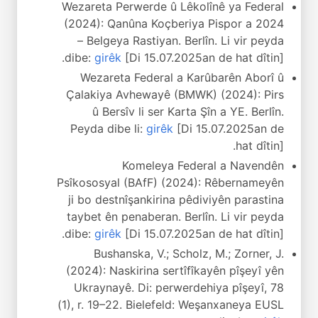
Wezareta Perwerde û Lêkolînê ya Federal
(2024): Qanûna Koçberiya Pispor a 2024
– Belgeya Rastiyan. Berlîn. Li vir peyda
dibe:
girêk
[Di 15.07.2025an de hat dîtin].
Wezareta Federal a Karûbarên Aborî û
Çalakiya Avhewayê (BMWK) (2024): Pirs
û Bersîv li ser Karta Şîn a YE. Berlîn.
Peyda dibe li:
girêk
[Di 15.07.2025an de
hat dîtin].
Komeleya Federal a Navendên
Psîkososyal (BAfF) (2024): Rêbernameyên
ji bo destnîşankirina pêdiviyên parastina
taybet ên penaberan. Berlîn. Li vir peyda
dibe:
girêk
[Di 15.07.2025an de hat dîtin].
Bushanska, V.; Scholz, M.; Zorner, J.
(2024): Naskirina sertîfîkayên pîşeyî yên
Ukraynayê. Di: perwerdehiya pîşeyî, 78
(1), r. 19–22. Bielefeld: Weşanxaneya EUSL