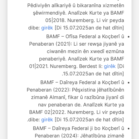
Pêdiviyên alîkariyê û bikaranîna xizmetên
şêwirmendiyê. Analîzek Kurte ya BAMF
05|2018. Nuremberg. Li vir peyda
dibe:
girêk
[Di 15.07.2025an de hat dîtin]
BAMF – Ofîsa Federal a Koçberî û
Penaberan (2021): Li ser rewşa jiyanê ya
ciwanên mezin ên xwedî ezmûna
penaberiyê. Analîzek Kurte ya BAMF
01|2021. Nuremberg. Berdest li:
girêk
[Di
15.07.2025an de hat dîtin].
BAMF – Daîreya Federal a Koçberî û
Penaberan (2022): Pêşxistina jêhatîbûnên
zimanê Almanî, fikar û razîbûna jiyanî di
nav penaberan de. Analîzek Kurte ya
BAMF 02|2022. Nuremberg. Li vir peyda
dibe:
girêk
[Di 15.07.2025an de hat dîtin].
BAMF – Daîreya Federal ji bo Koçberî û
Penaberan (2024): Jêhatîbûna zimanê