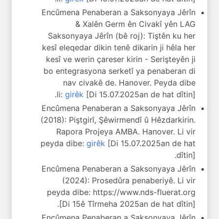
Encûmena Penaberan a Saksonyaya Jêrîn
& Xalên Germ ên Civakî yên LAG
Saksonyaya Jêrîn (bê roj): Tiştên ku her
kesî eleqedar dikin tenê dikarin ji hêla her
kesî ve werin çareser kirin - Serişteyên ji
bo entegrasyona serketî ya penaberan di
nav civakê de. Hanover. Peyda dibe
li:
girêk
[Di 15.07.2025an de hat dîtin].
Encûmena Penaberan a Saksonyaya Jêrîn
(2018): Piştgirî, Şêwirmendî û Hêzdarkirin.
Rapora Projeya AMBA. Hanover. Li vir
peyda dibe:
girêk
[Di 15.07.2025an de hat
dîtin].
Encûmena Penaberan a Saksonyaya Jêrîn
(2024): Prosedûra penaberiyê. Li vir
peyda dibe: https://www.nds-fluerat.org
[Di 15ê Tîrmeha 2025an de hat dîtin].
Encûmena Penaberan a Saksonyaya Jêrîn