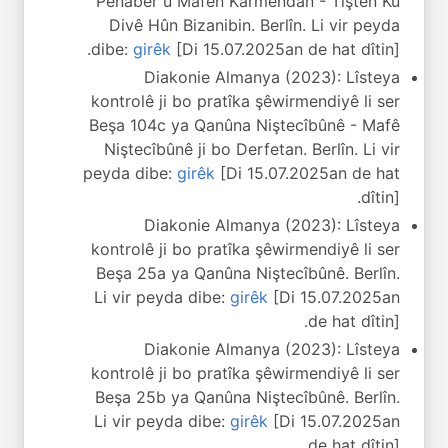
Penaber û Mafên Karmendan - Tiştên Ku
Divê Hûn Bizanibin. Berlîn. Li vir peyda
dibe:
girêk
[Di 15.07.2025an de hat dîtin].
Diakonie Almanya (2023): Lîsteya
kontrolê ji bo pratîka şêwirmendiyê li ser
Beşa 104c ya Qanûna Niştecîbûnê - Mafê
Niştecîbûnê ji bo Derfetan. Berlîn. Li vir
peyda dibe:
girêk
[Di 15.07.2025an de hat
dîtin].
Diakonie Almanya (2023): Lîsteya
kontrolê ji bo pratîka şêwirmendiyê li ser
Beşa 25a ya Qanûna Niştecîbûnê. Berlîn.
Li vir peyda dibe:
girêk
[Di 15.07.2025an
de hat dîtin].
Diakonie Almanya (2023): Lîsteya
kontrolê ji bo pratîka şêwirmendiyê li ser
Beşa 25b ya Qanûna Niştecîbûnê. Berlîn.
Li vir peyda dibe:
girêk
[Di 15.07.2025an
de hat dîtin].