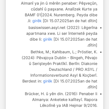
Almanî ya jin û mêrên penaber: Pêşveçûn,
cûdahî û paşxane. Analîzek Kurte ya
BAMF 01|2024. Nuremberg. Peyda dibe
li:
girêk
[Di 15.07.2025an de hat dîtin].
basiswissen.asyl.net (2022): Lêgerîna
apartmana xwe. Li ser înternetê peyda
dibe li:
girêk
[Di 15.07.2025an de hat
dîtin].
Bethke, M.; Kahlbaum, L.; Pröstler, K.
(2024): Pêvajoya Dublin - Bingeh, Pêvajo
û Serişteyên Praktîkî. Berlîn: Diakonie
Deutschland / PRO ASYL /
Informationsverbund Asyl & Koçberî.
Berdest in:
girêk
[Di 15.07.2025an de hat
dîtin].
Brücker, H. û yên din. (2016): Penaber li
Almanya: Anketeke kalîteyî. Rapora
Lêkolînê ya IAB Hejmar 9/2016.