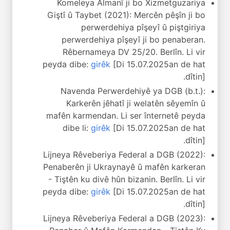
Komeleya Almanî ji bo Xizmetguzariya
Giştî û Taybet (2021): Mercên pêşîn ji bo
perwerdehiya pîşeyî û piştgiriya
perwerdehiya pîşeyî ji bo penaberan.
Rêbernameya DV 25/20. Berlîn. Li vir
peyda dibe:
girêk
[Di 15.07.2025an de hat
dîtin].
Navenda Perwerdehiyê ya DGB (b.t.):
Karkerên jêhatî ji welatên sêyemîn û
mafên karmendan. Li ser înternetê peyda
dibe li:
girêk
[Di 15.07.2025an de hat
dîtin].
Lijneya Rêveberiya Federal a DGB (2022):
Penaberên ji Ukraynayê û mafên karkeran
- Tiştên ku divê hûn bizanin. Berlîn. Li vir
peyda dibe:
girêk
[Di 15.07.2025an de hat
dîtin].
Lijneya Rêveberiya Federal a DGB (2023):