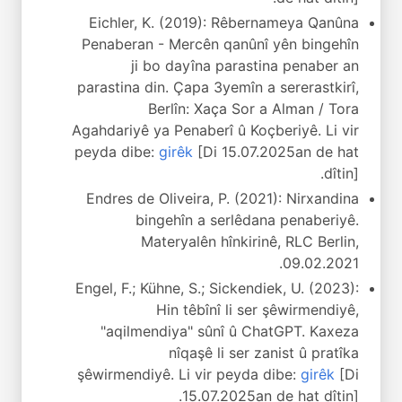
Eichler, K. (2019): Rêbernameya Qanûna
Penaberan - Mercên qanûnî yên bingehîn
ji bo dayîna parastina penaber an
parastina din. Çapa 3yemîn a sererastkirî,
Berlîn: Xaça Sor a Alman / Tora
Agahdariyê ya Penaberî û Koçberiyê. Li vir
peyda dibe:
girêk
[Di 15.07.2025an de hat
dîtin].
Endres de Oliveira, P. (2021): Nirxandina
bingehîn a serlêdana penaberiyê.
Materyalên hînkirinê, RLC Berlin,
09.02.2021.
Engel, F.; Kühne, S.; Sickendiek, U. (2023):
Hin têbînî li ser şêwirmendiyê,
"aqilmendiya" sûnî û ChatGPT. Kaxeza
nîqaşê li ser zanist û pratîka
şêwirmendiyê. Li vir peyda dibe:
girêk
[Di
15.07.2025an de hat dîtin].