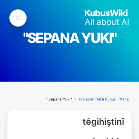
"SEPANA YUKI"
"Sepana Yuki"
Projeyên (AI) li Kubus
Xane
têgihiştinî