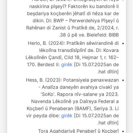
naskirina pîşeyî? Faktorên ku bandorê li
beşdariya koçberên jêhatî di hêza kar de
dikin. Di: BWP – Perwerdehiya Pîşeyî û
Rahênan di Zanist û Pratîkê de, 2/2024, r.
38 û pê ve. Bielefeld: BIBB.
Herlo, B. (2024): Pratîkên sêwirandinê di
lêkolîna transdîsîplînî de. Di: Kovara
Lêkolînên Çandî, Cild 18, Hejmar 1, r. 162–
170. Berdest li:
girêk
[Di 15.07.2025an de
hat dîtin].
Hess, B. (2023): Potansiyela penaxwazan
- Analîza daneyên avahiya civakî ya
'SoKo'. Rapora nîv-salane ya 2023.
Navenda Lêkolînê ya Daîreya Federal a
Koçberî û Penaberan (BAMF), Seriya 3. Li
vir peyda dibe:
girêk
[Di 15.07.2025an de
hat dîtin].
Tora Agahdariyê Penaberî û Koçberî