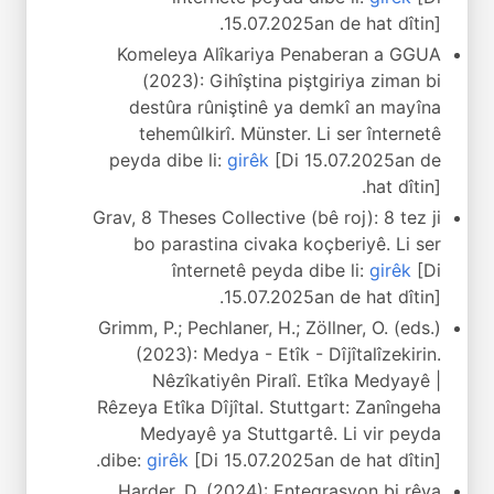
15.07.2025an de hat dîtin].
Komeleya Alîkariya Penaberan a GGUA
(2023): Gihîştina piştgiriya ziman bi
destûra rûniştinê ya demkî an mayîna
tehemûlkirî. Münster. Li ser înternetê
peyda dibe li:
girêk
[Di 15.07.2025an de
hat dîtin].
Grav, 8 Theses Collective (bê roj): 8 tez ji
bo parastina civaka koçberiyê. Li ser
înternetê peyda dibe li:
girêk
[Di
15.07.2025an de hat dîtin].
Grimm, P.; Pechlaner, H.; Zöllner, O. (eds.)
(2023): Medya - Etîk - Dîjîtalîzekirin.
Nêzîkatiyên Piralî. Etîka Medyayê |
Rêzeya Etîka Dîjîtal. Stuttgart: Zanîngeha
Medyayê ya Stuttgartê. Li vir peyda
dibe:
girêk
[Di 15.07.2025an de hat dîtin].
Harder, D. (2024): Entegrasyon bi rêya