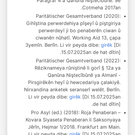
Paragraf 4 a Qanûna Niştecîbûnê. 9ê
Cotmeha 2017an.
Paritätischer Gesamtverband (2020):
Gihîştina perwerdehiya pîşeyî û piştgiriya
perwerdeyî ji bo penaberên ciwan û
ciwanên nûhatî. Working Aid 13, çapa
3yemîn. Berlîn. Li vir peyda dibe:
girêk
[Di
15.07.2025an de hat dîtin].
Paritätischer Gesamtverband (2022):
Rêziknameya rûniştinê li gorî § 12a ya
Qanûna Niştecîbûnê ya Almanî -
Pirsgirêkên heyî û hewcedariya çalakiyê.
Nirxandina anketek seranserî welêt. Berlîn.
Li vir peyda dibe:
girêk
[Di 15.07.2025an
de hat dîtin].
Pro Asyl (ed.) (2018): Roja Penaberan –
Kovara Siyaseta Penaberan li Saksonyaya
Jêrîn, Hejmar 1/2018. Frankfurt am Main.
Li vir peyda dibe:
girêk
[Di 15.07.2025an