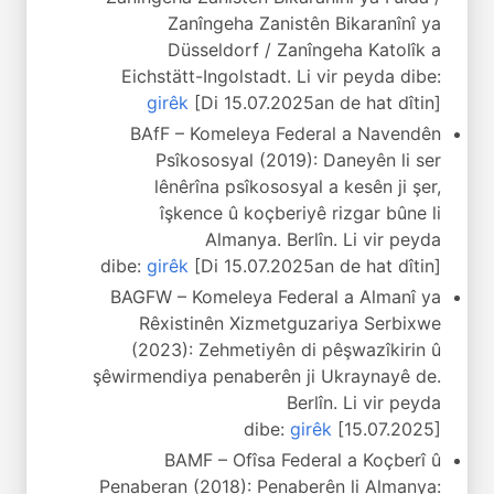
Zanîngeha Zanistên Bikaranînî ya
Düsseldorf / Zanîngeha Katolîk a
Eichstätt-Ingolstadt. Li vir peyda dibe:
girêk
[Di 15.07.2025an de hat dîtin]
BAfF – Komeleya Federal a Navendên
Psîkososyal (2019): Daneyên li ser
lênêrîna psîkososyal a kesên ji şer,
îşkence û koçberiyê rizgar bûne li
Almanya. Berlîn. Li vir peyda
dibe:
girêk
[Di 15.07.2025an de hat dîtin]
BAGFW – Komeleya Federal a Almanî ya
Rêxistinên Xizmetguzariya Serbixwe
(2023): Zehmetiyên di pêşwazîkirin û
şêwirmendiya penaberên ji Ukraynayê de.
Berlîn. Li vir peyda
dibe:
girêk
[15.07.2025]
BAMF – Ofîsa Federal a Koçberî û
Penaberan (2018): Penaberên li Almanya: