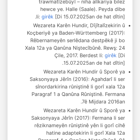
trawmatîzebûyî – niha alîkariya bilez
hewce ye. Halle (Saale). Peyda dibe
li:
girêk
[Di 15.07.2025an de hat dîtin].
Wezareta Karên Hundir, Dîjîtalîzekirin û
Koçberiyê ya Baden-Württemberg (2017):
Rêbernameyên serlêdana destpêkê ji bo
Xala 12a ya Qanûna Niştecîbûnê. Rewş: 24
Çile, 2017. Berdest li:
girêk
[Di
15.07.2025an de hat dîtin].
Wezareta Karên Hundir û Sporê ya
Saksonyaya Jêrîn (2016): Agahdarî li ser
sînordarkirina rûniştinê li gorî xala 12a
Paragraf 1 a Qanûna Rûniştinê. Fermana
7ê Mijdara 2016an.
Wezareta Karên Hundir û Sporê ya
Saksonyaya Jêrîn (2017): Fermana li ser
rêziknameyên rûniştinê yên li gorî cihê
hatine adaptekirin li gorî Xala 12a