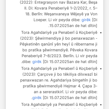
(2022): Entegrasyon nav Bazara Kar, Beşa
II. Di: Kovara Penaberiyê 1–2/2022, r. 5–
18. Berlîn: Weşanxaneya Wêjeyê ya Von
Loeper. Li vir peyda dibe:
girêk
[Di
15.07.2025an de hat dîtin].
Tora Agahdariyê ya Penaberî û Koçberiyê
(2023): Şêwirmendiya ji bo penaxwazan -
Pêşketinên qanûnî yên heyî û rêbername ji
bo pratîka şêwirmendiyê. Pêveka Kovara
Penaberiyê 7–8/2023. Berlîn. Li vir peyda
dibe:
girêk
[Di 15.07.2025an de hat dîtin].
Tora Agahdariyê ya Penaberî û Koçberiyê
(2023): Çarçove ji bo têkiliya dilxwazî bi
penaxwazan re. Agahdariya bingehîn ji bo
pratîka şêwirmendiyê Hejmar 4. Çapa 3-
an a sererastkirî. Li vir peyda dibe:
girêk
[Di 15.07.2025an de hat dîtin].
Tora Agahdariyê ya Penaberî û Koçberiyê