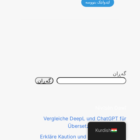
گه‌ڕان
گه‌ڕان
Nivîsên Dawî
Vergleiche DeepL und ChatGPT für
Übersetzungen im Alltag
Kurdish
Erkläre Kaution und Nebenkosten im