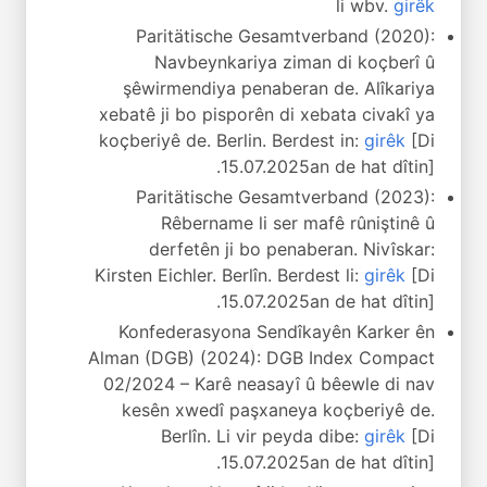
li wbv.
girêk
Paritätische Gesamtverband (2020):
Navbeynkariya ziman di koçberî û
şêwirmendiya penaberan de. Alîkariya
xebatê ji bo pisporên di xebata civakî ya
koçberiyê de. Berlin. Berdest in:
girêk
[Di
15.07.2025an de hat dîtin].
Paritätische Gesamtverband (2023):
Rêbername li ser mafê rûniştinê û
derfetên ji bo penaberan. Nivîskar:
Kirsten Eichler. Berlîn. Berdest li:
girêk
[Di
15.07.2025an de hat dîtin].
Konfederasyona Sendîkayên Karker ên
Alman (DGB) (2024): DGB Index Compact
02/2024 – Karê neasayî û bêewle di nav
kesên xwedî paşxaneya koçberiyê de.
Berlîn. Li vir peyda dibe:
girêk
[Di
15.07.2025an de hat dîtin].