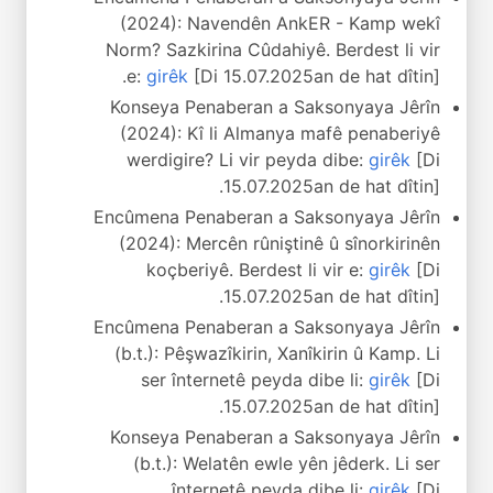
(2024): Navendên AnkER - Kamp wekî
Norm? Sazkirina Cûdahiyê. Berdest li vir
e:
girêk
[Di 15.07.2025an de hat dîtin].
Konseya Penaberan a Saksonyaya Jêrîn
(2024): Kî li Almanya mafê penaberiyê
werdigire? Li vir peyda dibe:
girêk
[Di
15.07.2025an de hat dîtin].
Encûmena Penaberan a Saksonyaya Jêrîn
(2024): Mercên rûniştinê û sînorkirinên
koçberiyê. Berdest li vir e:
girêk
[Di
15.07.2025an de hat dîtin].
Encûmena Penaberan a Saksonyaya Jêrîn
(b.t.): Pêşwazîkirin, Xanîkirin û Kamp. Li
ser înternetê peyda dibe li:
girêk
[Di
15.07.2025an de hat dîtin].
Konseya Penaberan a Saksonyaya Jêrîn
(b.t.): Welatên ewle yên jêderk. Li ser
înternetê peyda dibe li:
girêk
[Di