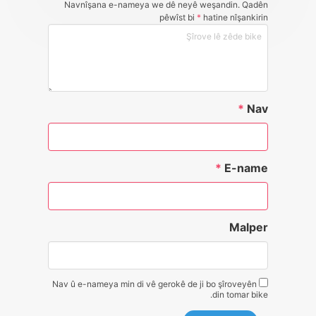
Navnîşana e-nameya we dê neyê weşandin. Qadên
pêwîst bi
*
hatine nîşankirin
*
Nav
*
E-name
Malper
Nav û e-nameya min di vê gerokê de ji bo şîroveyên
din tomar bike.