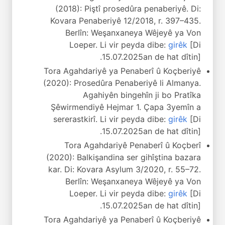
(2018): Piştî prosedûra penaberiyê. Di:
Kovara Penaberiyê 12/2018, r. 397–435.
Berlîn: Weşanxaneya Wêjeyê ya Von
Loeper. Li vir peyda dibe:
girêk
[Di
15.07.2025an de hat dîtin].
Tora Agahdariyê ya Penaberî û Koçberiyê
(2020): Prosedûra Penaberiyê li Almanya.
Agahiyên bingehîn ji bo Pratîka
Şêwirmendiyê Hejmar 1. Çapa 3yemîn a
sererastkirî. Li vir peyda dibe:
girêk
[Di
15.07.2025an de hat dîtin].
Tora Agahdariyê Penaberî û Koçberî
(2020): Balkişandina ser gihîştina bazara
kar. Di: Kovara Asylum 3/2020, r. 55–72.
Berlîn: Weşanxaneya Wêjeyê ya Von
Loeper. Li vir peyda dibe:
girêk
[Di
15.07.2025an de hat dîtin].
Tora Agahdariyê ya Penaberî û Koçberiyê