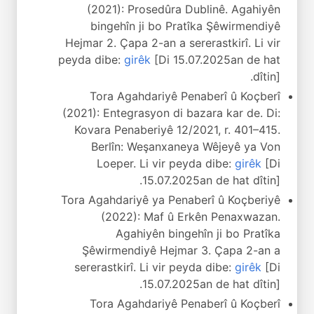
(2021): Prosedûra Dublinê. Agahiyên
bingehîn ji bo Pratîka Şêwirmendiyê
Hejmar 2. Çapa 2-an a sererastkirî. Li vir
peyda dibe:
girêk
[Di 15.07.2025an de hat
dîtin].
Tora Agahdariyê Penaberî û Koçberî
(2021): Entegrasyon di bazara kar de. Di:
Kovara Penaberiyê 12/2021, r. 401–415.
Berlîn: Weşanxaneya Wêjeyê ya Von
Loeper. Li vir peyda dibe:
girêk
[Di
15.07.2025an de hat dîtin].
Tora Agahdariyê ya Penaberî û Koçberiyê
(2022): Maf û Erkên Penaxwazan.
Agahiyên bingehîn ji bo Pratîka
Şêwirmendiyê Hejmar 3. Çapa 2-an a
sererastkirî. Li vir peyda dibe:
girêk
[Di
15.07.2025an de hat dîtin].
Tora Agahdariyê Penaberî û Koçberî