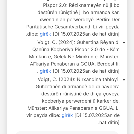
Pispor 2.0: Rêziknameyên nû ji bo
destûrên rûniştinê ji bo armanca kar,
xwendin an perwerdeyê. Berlîn: Der
Paritätische Gesamtverband. Li vir peyda
dibe:
girêk
[Di 15.07.2025an de hat dîtin].
Voigt, C. (2024): Guhertina Rêyan di
Qanûna Koçberiya Pispor 2.0 de - Kêm
Mimkun e, Gelek Ne Mimkun e. Münster:
Alîkariya Penaberan a GGUA. Berdest li:
girêk
[Di 15.07.2025an de hat dîtin].
Voigt, C. (2024): Nirxandina tabloyî:
Guhertinên di armancê de di navbera
destûrên rûniştinê de di çarçoveya
koçberiya perwerdehî û karker de.
Münster: Alîkariya Penaberan a GGUA. Li
vir peyda dibe:
girêk
[Di 15.07.2025an de
hat dîtin].