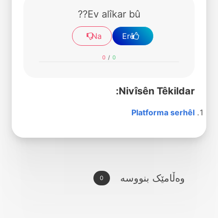
Ev alîkar bû??
Na
Erê
0
/
0
Nivîsên Têkildar:
Platforma serhêl
وەڵامێک بنووسە
0