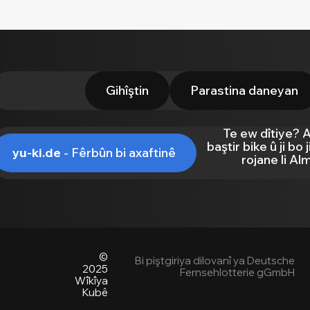
Gihîştin
Parastina daneyan
Te ew dîtiye? 
baştir bike û ji bo
yu-ki.de
- Fêrbûn bi axaftinê
rojane li Al
©
Bi piştgiriya dilovanî ya Deutsche
2025
Fernsehlotterie gGmbH
Wîkîya
Kubê