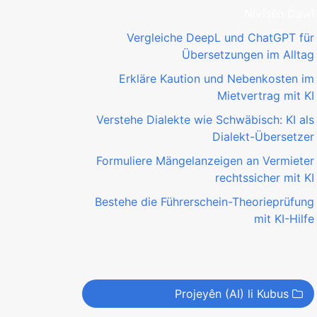
Nivîsên Dawî
Vergleiche DeepL und ChatGPT für
Übersetzungen im Alltag
Erkläre Kaution und Nebenkosten im
Mietvertrag mit KI
Verstehe Dialekte wie Schwäbisch: KI als
Dialekt-Übersetzer
Formuliere Mängelanzeigen an Vermieter
rechtssicher mit KI
Bestehe die Führerschein-Theorieprüfung
mit KI-Hilfe
Projeyên (AI) li Kubus