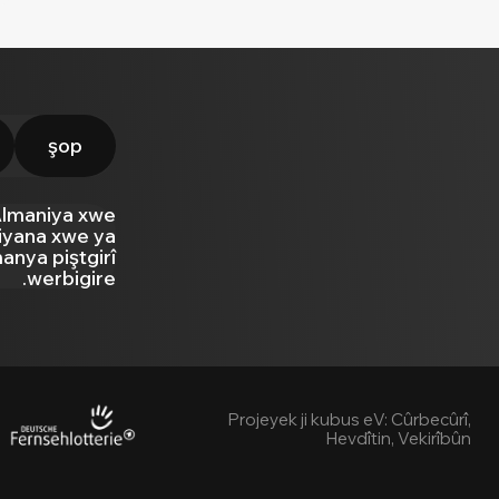
şop
Almaniya xwe
 jiyana xwe ya
manya piştgirî
werbigire.
Projeyek ji kubus eV: Cûrbecûrî,
Hevdîtin, Vekirîbûn