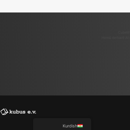
CubeWi
Hemû derbarê AI 
Kurdish