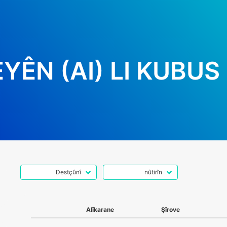
YÊN (AI) LI KUBUS
Alîkarane
Şîrove