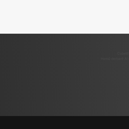
CubeWi
Hemû derbarê AI 