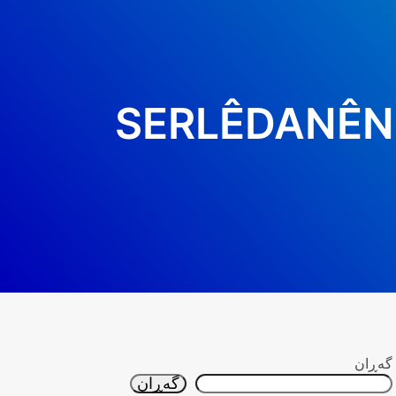
SERLÊDANÊN 
گه‌ڕان
گه‌ڕان