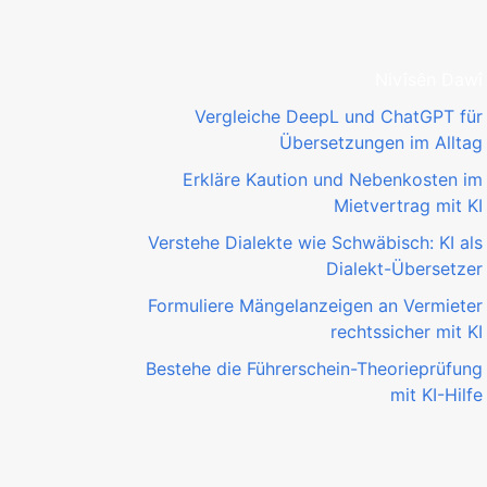
Nivîsên Dawî
Vergleiche DeepL und ChatGPT für
Übersetzungen im Alltag
Erkläre Kaution und Nebenkosten im
Mietvertrag mit KI
Verstehe Dialekte wie Schwäbisch: KI als
Dialekt-Übersetzer
Formuliere Mängelanzeigen an Vermieter
rechtssicher mit KI
Bestehe die Führerschein-Theorieprüfung
mit KI-Hilfe