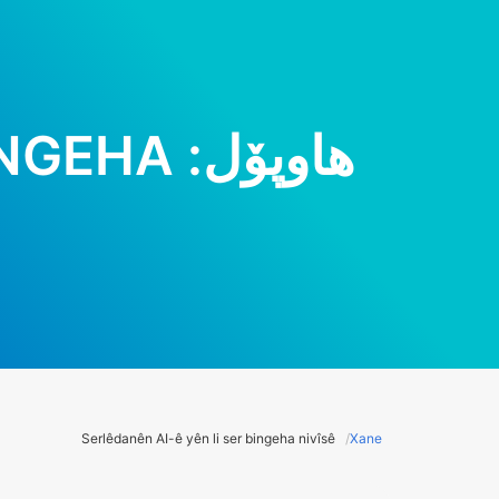
هاوپۆل:
INGEHA
Serlêdanên AI-ê yên li ser bingeha nivîsê
Xane