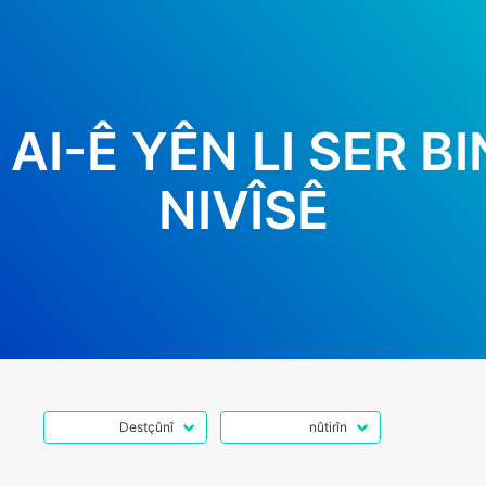
AI-Ê YÊN LI SER B
NIVÎSÊ