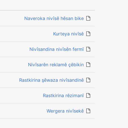
Naveroka nivîsê hêsan bike
Kurteya nivîsê
Nivîsandina nivîsên fermî
Nivîsarên reklamê çêbikin
Rastkirina şêwaza nivîsandinê
Rastkirina rêzimanî
Wergera nivîsekê