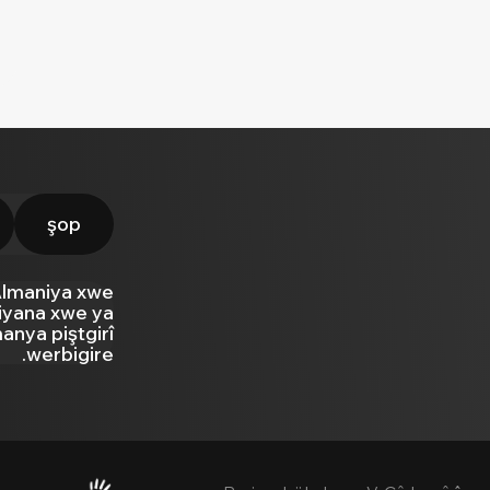
şop
Almaniya xwe
 jiyana xwe ya
manya piştgirî
werbigire.