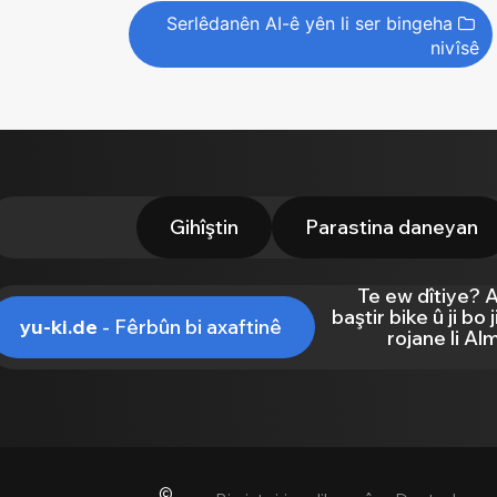
Serlêdanên AI-ê yên li ser bingeha
nivîsê
Gihîştin
Parastina daneyan
Te ew dîtiye? 
baştir bike û ji bo
yu-ki.de
- Fêrbûn bi axaftinê
rojane li Al
©